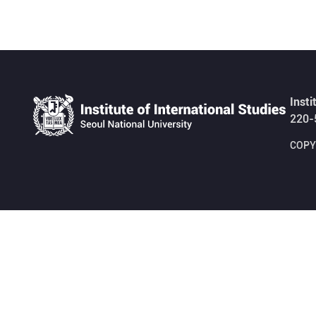
Insti
220-
COPYR