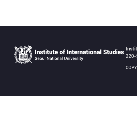
Insti
220-
COPYR