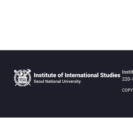
Insti
220-
COPYR