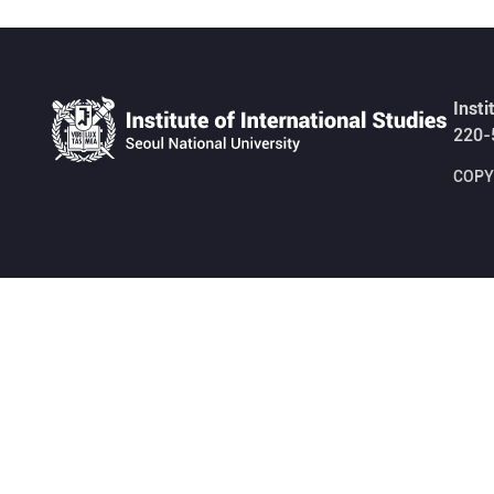
Insti
220-
COPYR