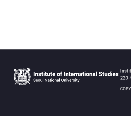
Insti
220-
COPYR