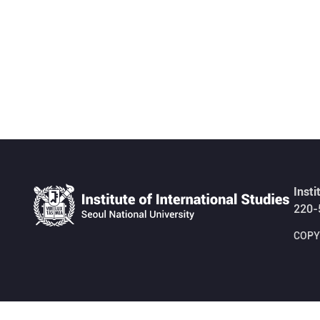
Insti
220-
COPYR