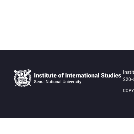
Insti
220-
COPYR