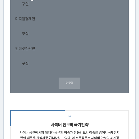
연
구실
구
디지털경제연
소
소
구실
개
인터넷전략연
구실
센
터
연구회
소
개
연
사이버 안보의 국가전략
구
사이버 공간에서의 테러와 공격의 이슈가 전통안보의 이슈를 넘어서국제정치
학의 새로운 관심사로 급부상하고 있다.
이 프로젝트는 사이버 안보의 세계정