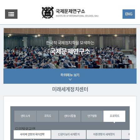
ENG
한국적 국제정치학을 모색하는
국제문제연구소
하위메뉴 보기
미래세계정치센터
센터소개
조직도
센터사람들
연구활동
프로젝트
디지털외교연
사이버 안보의 국가전략
인공지능의 세계정치
미중경쟁의 세계정치
미래국가론