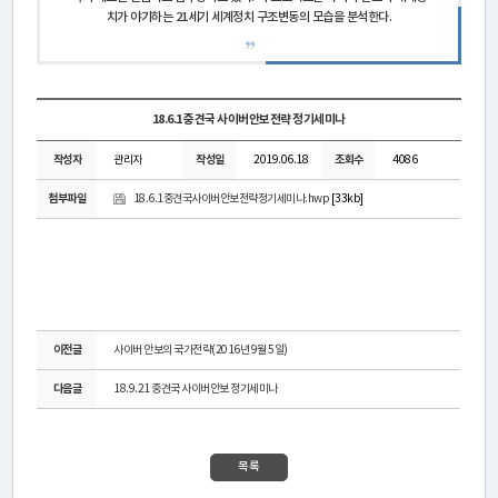
활
치가 야기하는 21세기 세계정치 구조변동의 모습을 분석한다.
동
간
18.6.1 중견국 사이버안보전략 정기세미나
행
작성자
관리자
작성일
2019.06.18
조회수
4086
물
첨부파일
18.6.1중견국사이버안보전략정기세미나.hwp
[33kb]
미
디
어
이전글
사이버 안보의 국가전략(2016년 9월 5일)
·
다음글
18.9.21 중견국 사이버안보 정기세미나
갤
목록
러