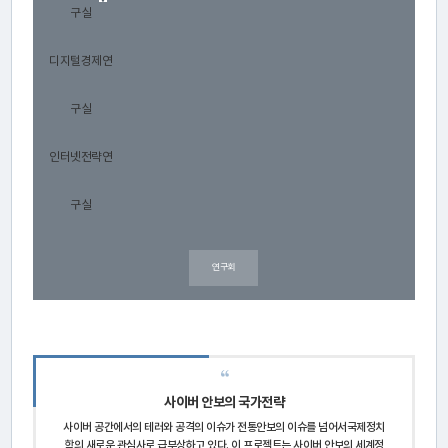
연
구실
구
디지털경제연
소
소
구실
개
인터넷전략연
구실
센
터
연구회
소
개
연
사이버 안보의 국가전략
구
사이버 공간에서의 테러와 공격의 이슈가 전통안보의 이슈를 넘어서국제정치
학의 새로운 관심사로 급부상하고 있다.
이 프로젝트는 사이버 안보의 세계정