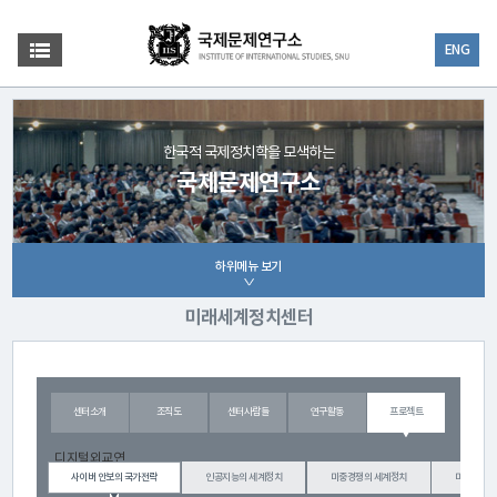
ENG
한국적 국제정치학을 모색하는
국제문제연구소
하위메뉴 보기
미래세계정치센터
센터소개
조직도
센터사람들
연구활동
프로젝트
디지털외교연
사이버 안보의 국가전략
인공지능의 세계정치
미중경쟁의 세계정치
미래국가론