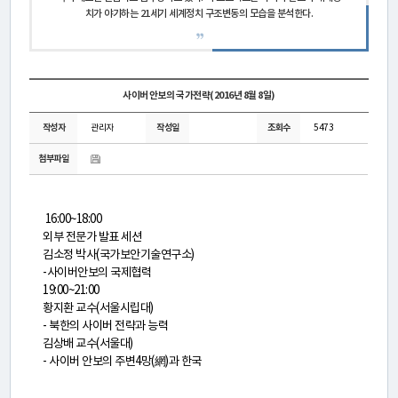
활
치가 야기하는 21세기 세계정치 구조변동의 모습을 분석한다.
동
간
사이버 안보의 국가전략(2016년 8월 8일)
행
작성자
관리자
작성일
조회수
5473
물
첨부파일
미
16:00~18:00
외부 전문가 발표 세션
디
김소정 박사(국가보안기술연구소)
-사이버안보의 국제협력
어
19:00~21:00
황지환 교수(서울시립대)
·
- 북한의 사이버 전략과 능력
갤
김상배 교수(서울대)
- 사이버 안보의 주변4망(網)과 한국
러