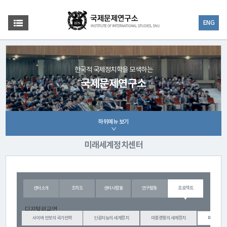
ENG
한국적 국제정치학을 모색하는
국제문제연구소
하위메뉴 보기
미래세계정치센터
센터소개
조직도
센터사람들
연구활동
프로젝트
디지털외교연
사이버 안보의 국가전략
인공지능의 세계정치
미중경쟁의 세계정치
미래국가론