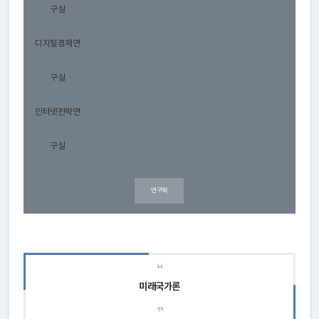
연
구실
구
디지털경제연
소
소
구실
개
인터넷전략연
구실
센
터
연구회
소
개
연
미래국가론
구