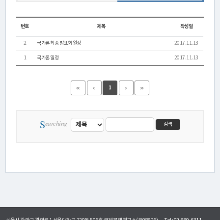
활
동
번호
제목
작성일
2
국가론 최종 발표회 일정
2017.11.13
간
1
국가론 일정
2017.11.13
행
«
‹
›
»
물
1
미
S
earching
검색
디
어
·
갤
러