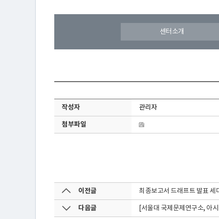
센터소개
연
구
소
작성자
관리자
첨부파일
소
개
이전글
최종보고서 드래프트 발표 세
센
다음글
[서울대 국제문제연구소, 아시