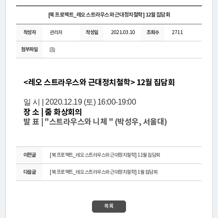
연
[북 프로젝트_레오 스트라우스와 근대정치철학] 12월 집담회
구
작성자
관리자
작성일
2021.03.10
조회수
2711
소
첨부파일
소
개
<레오 스트라우스와 근대정치철학> 12월 집담회
일 시 |
2020.12.19 (토) 16:00-19:00
센
장 소 |
줌 화상회의
터
발 표 |
"스트라우스와 니체 " (박성우, 서울대)
소
개
이전글
[북 프로젝트_레오 스트라우스와 근대정치철학] 11월 집담회
다음글
[북 프로젝트_레오 스트라우스와 근대정치철학] 1월 집담회
연
구
목록