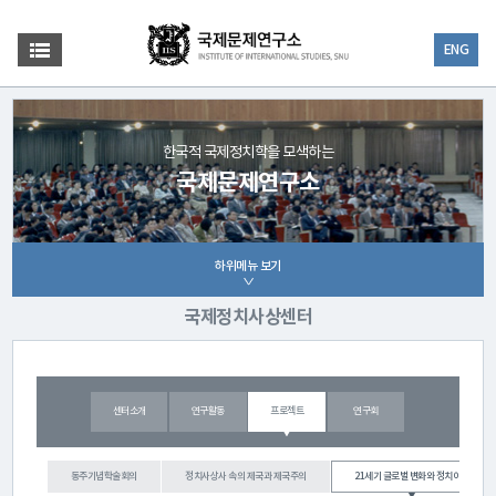
ENG
한국적 국제정치학을 모색하는
국제문제연구소
하위메뉴 보기
국제정치사상센터
센터소개
연구활동
프로젝트
연구회
동주기념학술회의
정치사상사 속의 제국과 제국주의
21세기 글로벌 변화와 정치이론