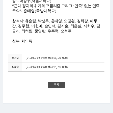
성
”- 박성우(서울대학교)
활
“
근대 정치의 위기와 포퓰리즘 그리고
‘
민족
’
없는 민족
동
주의
”- 홍태영(국방대학교)
참석자:
유홍림
,
박성우
,
홍태영
,
오경환
,
김희강
, 이두
갑, 김주형,
이헌미
,
손민석
,
김지훈
,
최은실
,
지희수
,
김
간
규리
,
최하림
,
문영란
,
우주혁
,
오석주
행
첨부: 회의록
물
이전글
[21세기 글로벌 변화와 정치이론] 5월 집담회
미
다음글
[21세기 글로벌 변화와 정치이론] 7월 집담회
디
어
목록
·
갤
러