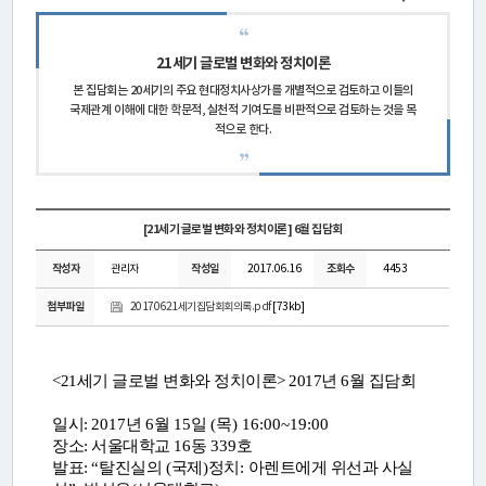
연
구
21세기 글로벌 변화와 정치이론
소
본 집담회는 20세기의 주요 현대정치사상가를 개별적으로 검토하고 이들의
국제관계 이해에 대한 학문적, 실천적 기여도를 비판적으로 검토하는 것을 목
소
적으로 한다.
개
센
[21세기 글로벌 변화와 정치이론] 6월 집담회
터
작성자
관리자
작성일
2017.06.16
조회수
4453
소
첨부파일
20170621세기집담회회의록.pdf
[73kb]
개
<21세기 글로벌 변화와 정치이론
> 2017년 6월 집담회
연
일시:
2017
년
6
월
15
일
(
목
) 16:00~19:00
장소:
서울대학교
16
동
339
호
구
발표:
“
탈진실의
(
국제
)
정치
:
아렌트에게 위선과 사실