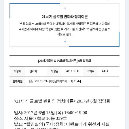
연
구
21세기 글로벌 변화와 정치이론
소
본 집담회는 20세기의 주요 현대정치사상가를 개별적으로 검토하고 이들의
국제관계 이해에 대한 학문적, 실천적 기여도를 비판적으로 검토하는 것을 목
소
적으로 한다.
개
센
[21세기 글로벌 변화와 정치이론] 6월 집담회
터
작성자
관리자
작성일
2017.06.16
조회수
4454
소
첨부파일
20170621세기집담회회의록.pdf
[73kb]
개
<21세기 글로벌 변화와 정치이론
> 2017년 6월 집담회
연
일시:
2017
년
6
월
15
일
(
목
) 16:00~19:00
장소:
서울대학교
16
동
339
호
구
발표:
“
탈진실의
(
국제
)
정치
:
아렌트에게 위선과 사실