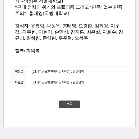
성
”- 박성우(서울대학교)
활
“
근대 정치의 위기와 포퓰리즘 그리고
‘
민족
’
없는 민족
동
주의
”- 홍태영(국방대학교)
참석자:
유홍림
,
박성우
,
홍태영
,
오경환
,
김희강
, 이두
갑, 김주형,
이헌미
,
손민석
,
김지훈
,
최은실
,
지희수
,
김
간
규리
,
최하림
,
문영란
,
우주혁
,
오석주
행
첨부: 회의록
물
이전글
[21세기 글로벌 변화와 정치이론] 5월 집담회
미
다음글
[21세기 글로벌 변화와 정치이론] 7월 집담회
디
어
목록
·
갤
러