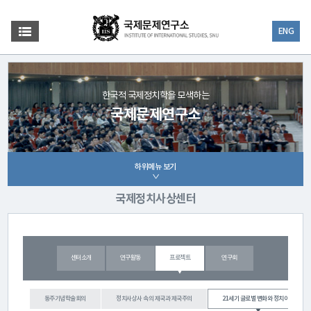
ENG
한국적 국제정치학을 모색하는
국제문제연구소
하위메뉴 보기
국제정치사상센터
센터소개
연구활동
프로젝트
연구회
동주기념학술회의
정치사상사 속의 제국과 제국주의
21세기 글로벌 변화와 정치이론