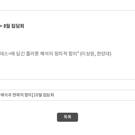
 8월 집담회
스>에 담긴 플라톤 해석의 정치적 함의" (이상원, 한양대)
해석과 현재적 함의] 10월 집담회
목록