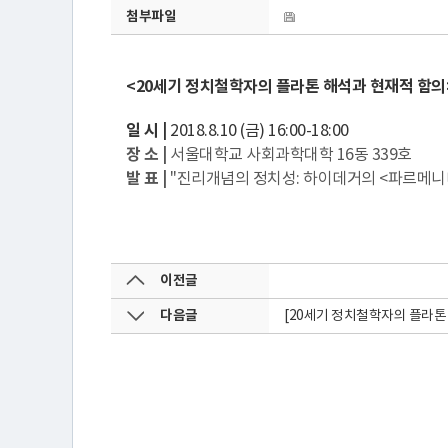
터
첨부파일
소
<20세기 정치철학자의 플라톤 해석과 현재적 함의>
개
일 시 |
2018.8.10 (금) 16:00-18:00
장 소 |
서울대학교 사회과학대학 16동 339호
발 표 |
"진리개념의 정치성: 하이데거의 <파르메니데
연
구
이전글
활
다음글
[20세기 정치철학자의 플라톤 
동
간