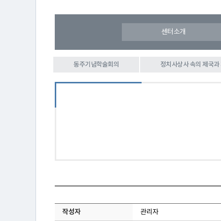
센터소개
연
동주기념학술회의
정치사상사 속의 제국과
구
소
소
개
센
작성자
관리자