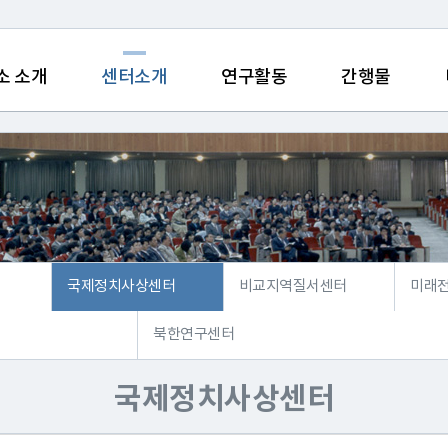
소 소개
센터소개
연구활동
간행물
국제정치사상센터
비교지역질서센터
미래
북한연구센터
국제정치사상센터