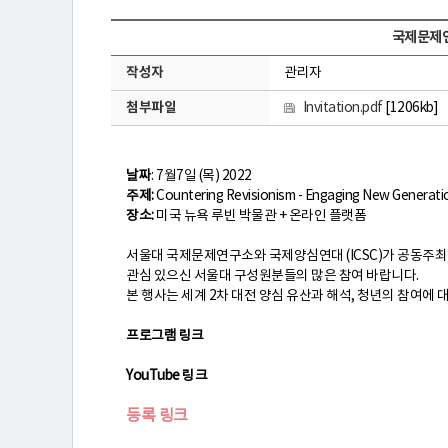
국제문제연
작성자
관리자
첨부파일
Invitation.pdf
[1206kb]
연
구
날짜
: 7월7일 (목) 2022
주제:
Countering Revisionism - Engaging New Generatio
소
장소:
미국 뉴욕 루빈 박물관 + 온라인 플랫폼
서울대 국제문제연구소와 국제양심연대 (ICSC)가 공동주
소
관심 있으신 서울대 구성원분들의 많은 참여 바랍니다.
본 행사는 세계 2차 대전 양심 유산과 해석, 청년의 참여에
개
프로그램 링크
YouTube 링크
센
등록 링크