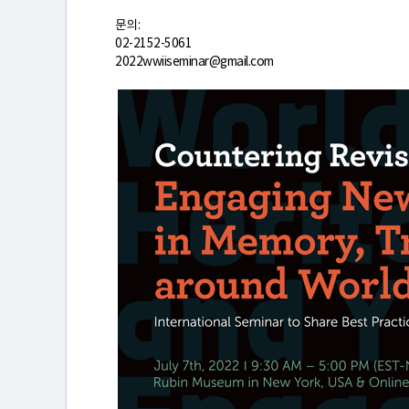
터
문의:
02-2152-5061
소
2022wwiiseminar@gmail.com
개
연
구
활
동
간