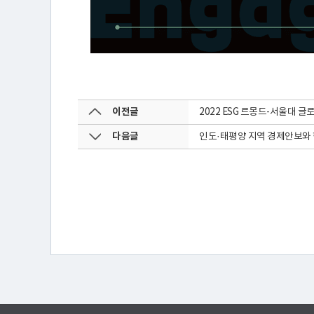
행
물
미
이전글
2022 ESG 르몽드-서울대 글로벌 포
다음글
인도·태평양 지역 경제안보와 한
디
어
·
갤
러