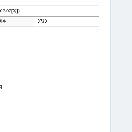
.07[목])
회수
3730
다.