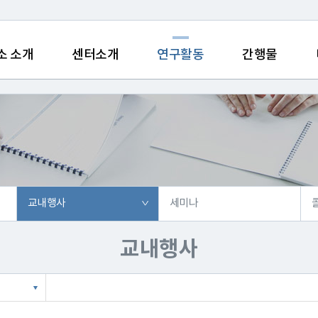
소 소개
센터소개
연구활동
간행물
교내행사
세미나
교내행사