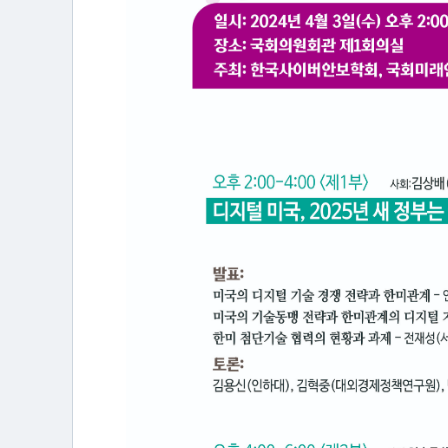
행
물
미
디
어
·
갤
러