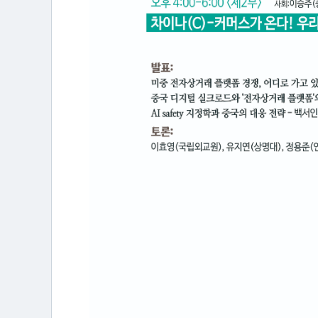
리
미
래
세
계
정
치
포
럼