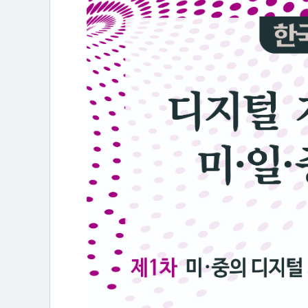
터
소
개
연
구
활
동
간