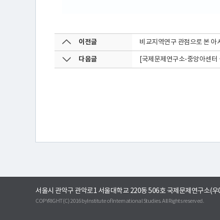
프
이전글
비교지역연구 관점으로 본 아시아
로
다음글
[국제문제연구소-중앙아센터 공
젝
트
연
구
서울시 관악구 관악로1 서울대학교 220동 506호 국제문제연구소(우0
회
COPYRIGHT(C) 2016 byInstitute of International Studies. All Rights reserved.