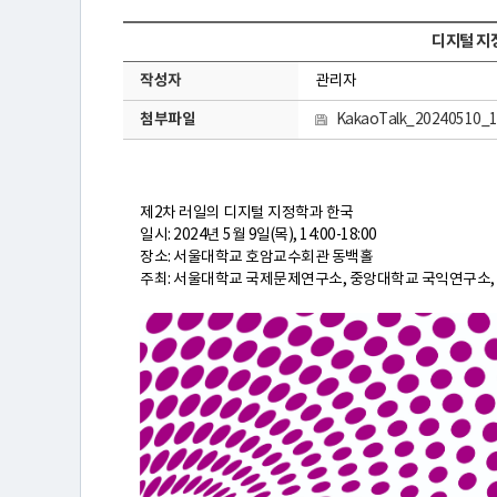
디지털 지정
작성자
관리자
첨부파일
KakaoTalk_20240510_1
연
구
제2차 러일의 디지털 지정학과 한국
일시: 2024년 5월 9일(목), 14:00-18:00
소
장소: 서울대학교 호암교수회관 동백홀
주최: 서울대학교 국제문제연구소, 중앙대학교 국익연구소
소
개
센