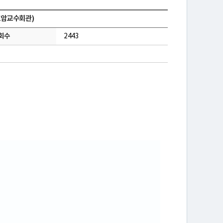
,호암교수회관)
회수
2443