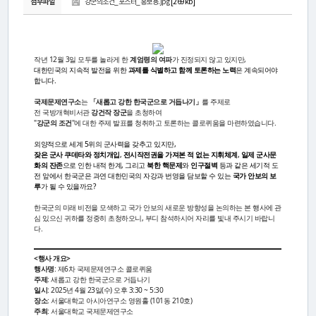
연
첨부파일
강군의조건_포스터_홍보용.jpg
[269kb]
구
소
작년 12월 3일 모두를 놀라게 한
계엄령의 여파
가 진정되지 않고 있지만,
대한민국의 지속적 발전을 위한
과제를 식별하고 함께 토론하는 노력
은 계속되어야
소
합니다.
국제문제연구소
는
「새롭고 강한 한국군으로 거듭나기」
를 주제로
개
전 국방개혁비서관
강건작 장군
을 초청하여
"
강군의 조건
"에 대한 주제 발표를 청취하고 토론하는 콜로퀴움을 마련하였습니다.
외양적으로 세계 5위의 군사력을 갖추고 있지만,
센
잦은 군사 쿠데타와 정치개입
,
전시작전권을 가져본 적 없는 지휘체계
,
일제 군사문
화의 잔존
으로 인한 내적 한계, 그리고
북한 핵문제
와
인구절벽
등과 같은 세기적 도
터
전 앞에서 한국군은 과연 대한민국의 자강과 번영을 담보할 수 있는
국가 안보의 보
루
가 될 수 있을까요?
소
한국군의 미래 비전을 모색하고 국가 안보의 새로운 방향성을 논의하는 본 행사에 관
심 있으신 귀하를 정중히 초청하오니, 부디 참석하시어 자리를 빛내 주시기 바랍니
개
다.
<행사 개요>
행사명
: 제6차 국제문제연구소 콜로퀴움
연
주제
: 새롭고 강한 한국군으로 거듭나기
일시
: 2025년 4월 23일(수) 오후 3:30 ~ 5:30
구
장소
: 서울대학교 아시아연구소 영원홀 (101동 210호)
주최
: 서울대학교 국제문제연구소