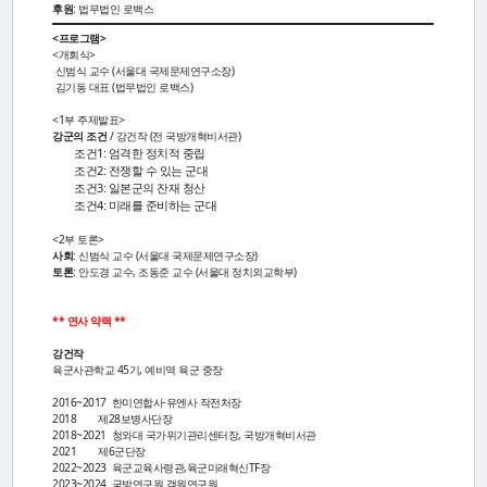
활
후원
: 법무법인 로백스
<프로그램>
동
<개회식>
신범식 교수 (서울대 국제문제연구소장)
김기동 대표 (법무법인 로백스)
간
<1부 주제발표>
강군의 조건
/ 강건작 (전 국방개혁비서관)
조건1: 엄격한 정치적 중립
행
조건2: 전쟁할 수 있는 군대
조건3: 일본군의 잔재 청산
물
조건4: 미래를 준비하는 군대
<2부 토론>
사회
: 신범식 교수 (서울대 국제문제연구소장)
미
토론
: 안도경 교수, 조동준 교수 (서울대 정치외교학부)
디
** 연사 약력 **
어
강건작
육군사관학교 45기, 예비역 육군 중장
·
2016~2017 한미연합사·유엔사 작전처장
2018 제28보병사단장
갤
2018~2021 청와대 국가위기관리센터장, 국방개혁비서관
2021 제6군단장
러
2022~2023 육군교육사령관,육군미래혁신TF장
2023~2024 국방연구원 객원연구원