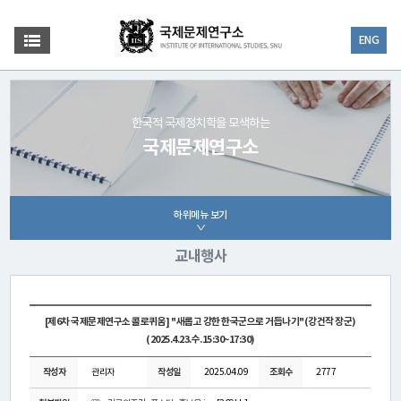
ENG
한국적 국제정치학을 모색하는
국제문제연구소
하위메뉴 보기
교내행사
[제6차 국제문제연구소 콜로퀴움] "새롭고 강한 한국군으로 거듭나기"(강건작 장군)
(2025.4.23.수.15:30~17:30)
작성자
관리자
작성일
2025.04.09
조회수
2777