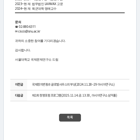
리
2023~현 재 법무법인 LAWVAX 고문
2024~현 재 육군대학 명예교수
문의
미
☎ 02-880-6311
✉ ciscis@snu.ac.kr
래
귀하의 소중한 참여를 기다리겠습니다.
세
감사합니다.
계
서울대학교 국제문제연구소 드림
정
치
이전글
국제정치변동과 글로벌사우스의 부상(2024.11.28~29 아시아연구소)
포
다음글
제1회 청명포럼 프로그램(2025.11.14.금. 13:30, 아시아연구소 삼익홀)
럼
목록
프
로