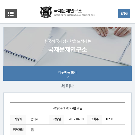
ENG
한국적 국제정치학을 모색하는
국제문제연구소
하위메뉴 보기
세미나
<Cyber IPE> 4월 모임
작성자
관리자
작성일
2017.04.10
조회수
8200
첨부파일