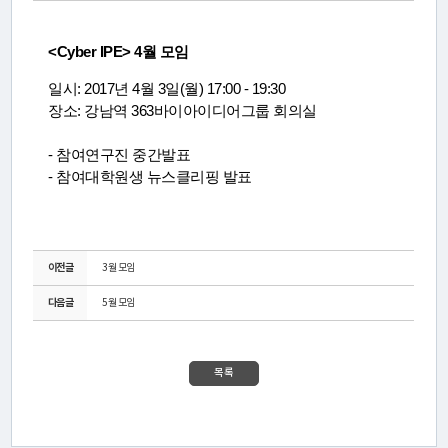
연
구
<Cyber IPE> 4월 모임
소
일시: 2017년 4월 3일(월) 17:00 - 19:30
소
장소:
강남역
363
바이아이디어그룹 회의실
개
- 참여연구진 중간발표
- 참여대학원생 뉴스클리핑 발표
센
터
이전글
3월 모임
소
다음글
5월 모임
개
목록
연
구