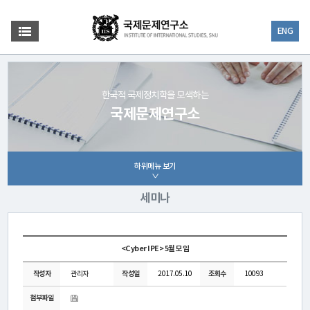
ENG
한국적 국제정치학을 모색하는
국제문제연구소
하위메뉴 보기
세미나
<Cyber IPE> 5월 모임
작성자
관리자
작성일
2017.05.10
조회수
10093
첨부파일