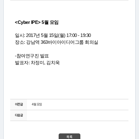
연
구
<Cyber IPE> 5월 모임
소
소
일시: 2017년 5월 15일(월) 17:00 - 19:30
장소:
강남역
363
바이아이디어그룹 회의실
개
-참여연구진 발표
발표자: 차정미, 김치욱
센
터
소
개
이전글
4월 모임
다음글
연
구
목록