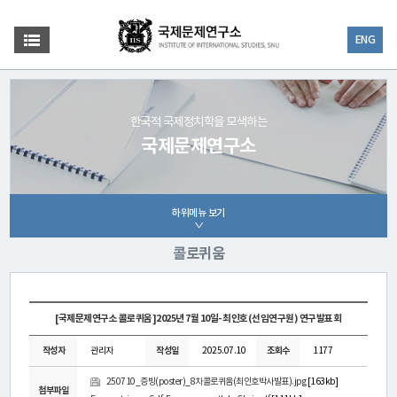
ENG
한국적 국제정치학을 모색하는
국제문제연구소
하위메뉴 보기
콜로퀴움
[국제문제연구소 콜로퀴움]2025년 7월 10일- 최인호(선임연구원) 연구발표회
작성자
관리자
작성일
2025.07.10
조회수
1177
250710_증빙(poster)_8차콜로퀴움(최인호박사발표).jpg
[163kb]
첨부파일