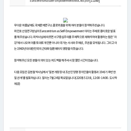
연
EurocentrismasSelf-EmpowermentInhoChoi.pdf
[111kb]
구
소
무더운 여름날에도 국제문제연구소 콜로퀴움을 위해 여러 분들이 참석해주셨습니다.
최인호 선임연구원님이 Eurocentrism as Self-Empowerment 이라는 주제로 흥미로운 발표
소
를 해주셨습니다. 최박사님에 따르면 서구중심주의를 주체적으로 재해석하여 활용하는 힘은 '자
개
강'에서 나오며 이를 토대로 개인뿐 아니라 국가는 서사와 주체성, 주권을 갖게 됩니다. 그리고 이
는 1960년대 대한민국의 근대화 담론에까지 영향을 미쳤습니다.
참석해주신 모든 분들이 의미 있는 피드백을 해주셔서 참 열띤 시간이었습니다.
센
터
다음 모임은 김현철 박사님께서 '일본 개항장 내 조선인 망명 정치인들의 활동과 19세기 후반 한
일 관계'를 발표하십니다. 일자는 7월 24일 목요일입니다(220동 513호, 12:00-14:00. 도시락
소
제공)
개
연
구