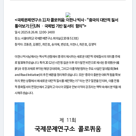
연
구
<국제문제연구소 11차 콜로퀴움: 이한나 박사 - "중국의 대안적 질서
소
톺아보기: UN ㆍ국제법 기반 질서의 함의">
일시: 2025.8.26.화. 12:00-14:00
소
장소: 서울대학교 국제문제연구소 회의실(220동 513호)
개
참석자: 조동준, 김봉진, 최인호, 송지예, 변성호, 이한나, 최은호, 김영익
이한나 박사님께서는 역사적 관점에서 중국이 제시하는 새로운 대안적 국제질서의 의미를 주제
로 발표해주셨습니다. 특히 2012년 시진핑 집권 이후 국가 발전 비전으로 제시된 중국몽(中國
센
夢)과 국정 과제로 부각된 해양 강대국화, 그리고 이를 뒷받침하는 주요 사업인 일대일로(Belt
터
and Road Initiative)의 추진 배경을 정리해주셨습니다. 또한 “중국이 충분한 대외적 힘을 확보
하지 못한 상황에서 왜 새로운 대안적 질서를 제안했는가?”라는 연구 질문을 던지며, 이를 전통
소
적 중화질서의 연장선에서 고찰하고 아시아 모델과 안보 이익의 강조라는 맥락 속에서 분석을 제
시해주셨습니다.
개
연
구