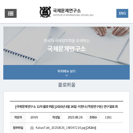
ENG
한국적 국제정치학을 모색하는
국제문제연구소
하위메뉴 보기
콜로퀴움
[국제문제연구소 11차 콜로퀴움]2025년 8월 26일- 이한나(객원연구원) 연구발표회
작성자
관리자
작성일
2025.08.26
조회수
1161
첨부파일
KakaoTalk_20250826_140047214.jpg
[242kb]