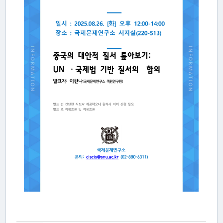
활
동
간
행
물
미
디
어
·
갤
러