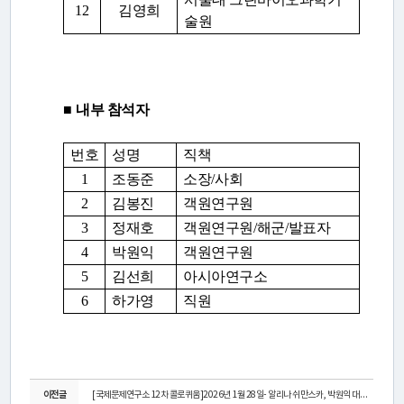
12
김영희
술원
■
내부 참석자
번호
성명
직책
1
조동준
소장
/
사회
2
김봉진
객원연구원
3
정재호
객원연구원
/
해군
/
발표자
4
박원익
객원연구원
5
김선희
아시아연구소
6
하가영
직원
이전글
[국제문제연구소 12차 콜로퀴움]2026년 1월 28일- 알리나 쉬만스카, 박원익 대령 ...