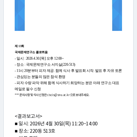
리
미
래
세
제 13회
국제문제연구소 콜로퀴움
계
- 일시 : 2026.4.30.[목] 오후 12:00~
- 장소 : 국제문제연구소 서지실(220-513)
정
- 11시 20분부터 피자 제공. 함께 식사 후 발표회 시작. 발표 후 자유 토론
- 관심있는 분들의 많은 참석 환영
치
- 피자 수량 파악 위해 함께 식사하기 희망하는 분은 아래 연구소 대표
포
메일로 필수 신청
*** 문의사항 및 식사 신청은
ciscis@snu.ac.kr
으로 보내주세요.
럼
<결과보고서>
프
■ 일시: 2026년 4월 30일(목) 11:20~14:00
로
■ 장소: 220동 513호