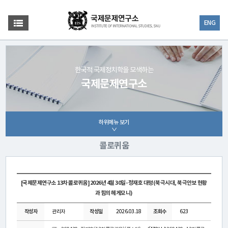
ENG
한국적 국제정치학을 모색하는
국제문제연구소
하위메뉴 보기
콜로퀴움
[국제문제연구소 13차 콜로퀴움]2026년 4월 30일- 정재호 대령(북극시대, 북극안보 현황
과 힘의 헤게모니)
작성자
관리자
작성일
2026.03.18
조회수
623