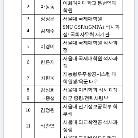
이화여자대학교 통번역대
2
마동동
학원
3
정정은
서울대 국제대학원
SNU GSPA(GMPA)
석사과
4
김재주
정
/
국회사무처 서기관
서울대 국제대학원 석사과
5
이경미
정
서울대 국제대학원 석사과
6
한은지
정
지능형우주항공시스템 대
7
최현웅
학원생
/
육군 대위
8
김성희
서울대 지리학과 석사과정
9
나종철
해군 중령
/
전략사령부
서울대 전기정보공학부 학
10
김정원
부생
서울대 외교학전공 석사과
11
석종엽
정생
서울대 그린바이오과학기