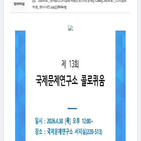
연
260430_정재호(13차콜로퀴움)(포스터).pdf
[72kb]
260430_13차콜로
첨부파일
퀴움_행사사진.jpg
[290kb]
구
소
소
개
센
터
소
개
연
구