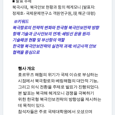
■ 발표 주제
젝
북극시대, 북극안보 현황과 힘의 헤게모니 (발표자:
트
정재호- 국제문제연구소 객원연구원, 現 해군 대령)
※키워드
북극항로의 전략적 변화와 한국형 북극안보전략 방향
연
항해 기술과 군사안보의 연계: 쇄빙선 운용 원리·
구
기술패권 현황 및 부산항의 역할
한국형 북극안보전략의 실천적 과제: 비군사적 안보
회
협력을 중심으로
홈
행사 개요
페
호르무즈 해협의 위기가 국제 이슈로 부상하는
시점에서 북극항로와 베링해협의 대안적 기능,
이
그리고 의식 전환을 주제로 발표가 진행되었다.
지
본 발표는 북극해 헤게모니 경쟁을 극복하기
위한 한국형 북극안보전략의 방향성을 제시하는
이
데 목적이 있다.
용
참석자들은 주로 국제대학원에서 오셨으며