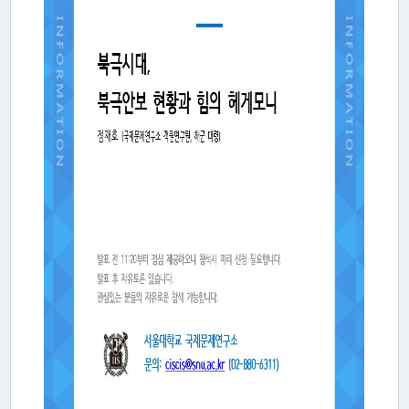
활
동
간
행
물
미
디
어
·
갤
러