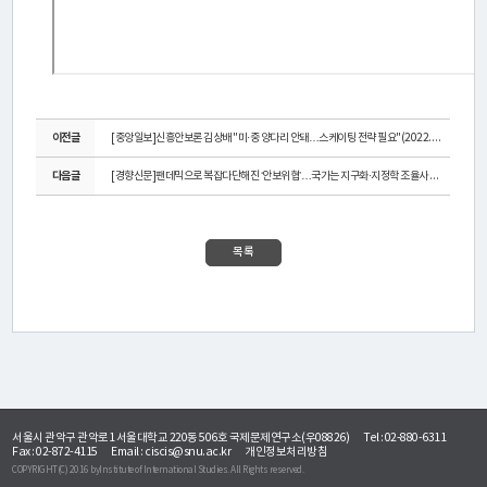
리
미
래
이전글
[중앙일보]신흥안보론 김상배 "미·중 양다리 안돼…스케이팅 전략 필요"(2022.4.4.)
세
다음글
[경향신문]팬데믹으로 복잡다단해진 ‘안보위협’…국가는 지구화·지정학 조율사 역할...
계
정
목록
치
포
럼
프
서울시 관악구 관악로1 서울대학교 220동 506호 국제문제연구소(우08826)
Tel : 02-880-6311
Fax : 02-872-4115
Email :
ciscis@snu.ac.kr
개인정보처리방침
로
COPYRIGHT(C) 2016 byInstitute of International Studies. All Rights reserved.