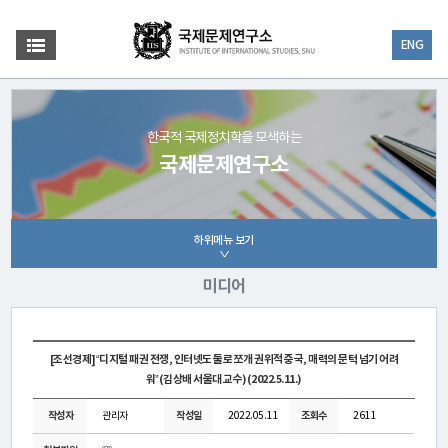
ENG
한국적 국제정치학을 모색하는
국제문제연구소
하위메뉴 보기
미디어
[조선경제]“디지털 패권 전쟁, 인터넷도 둘로 쪼개 권위적 중국, 매력의 문턱 넘기 어려
워”(김상배 서울대 교수)(2022.5.11.)
작성자
관리자
작성일
2022.05.11
조회수
2611