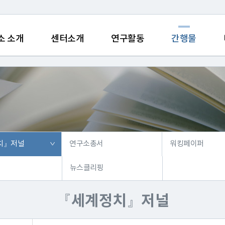
소 소개
센터소개
연구활동
간행물
치』저널
연구소총서
워킹페이퍼
뉴스클리핑
『세계정치』저널