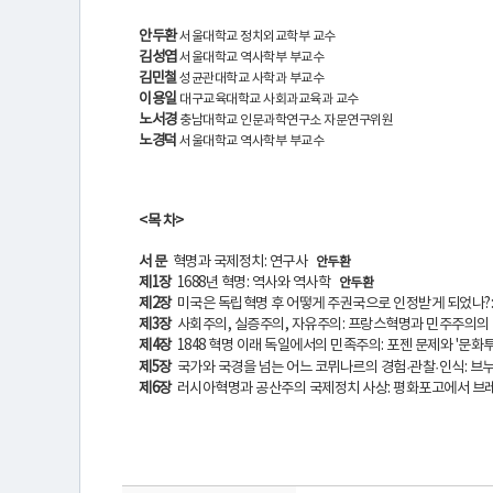
터
안두환
서울대학교 정치외교학부 교수
소
김성엽
서울대학교 역사학부 부교수
김민철
성균관대학교 사학과 부교수
이용일
대구교육대학교 사회과교육과 교수
개
노서경
충남대학교 인문과학연구소 자문연구위원
노경덕
서울대학교 역사학부 부교수
연
<목 차>
구
서 문
혁명과 국제정치: 연구사
안두환
제1장
1688년 혁명: 역사와 역사학
안두환
제2장
미국은 독립혁명 후 어떻게 주권국으로 인정받게 되었나?:
활
제3장
사회주의, 실증주의, 자유주의: 프랑스혁명과 민주주의의 
제4장
1848 혁명 이래 독일에서의 민족주의: 포젠 문제와 '문화
동
제5장
국가와 국경을 넘는 어느 코뮈나르의 경험·관찰
·인식: 브
제6장
러시아혁명과 공산주의 국제정치 사상: 평화포고에서 
간