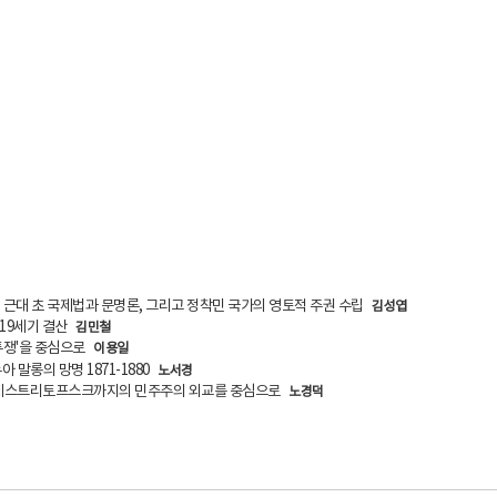
 근대 초 국제법과 문명론, 그리고 정착민 국가의 영토적 주권 수립
김성엽
19세기 결산
김민철
투쟁'을 중심으로
이용일
누아 말롱의 망명 1871-1880
노서경
브레스트리토프스크까지의 민주주의 외교를 중심으로
노경덕