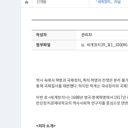
간행물
『세계정치』저널
연
작성자
관리자
첨부파일
세계정치39_표1_300(RGB)
구
소
소
역사 속에서 혁명과 국제정치, 특히 혁명과 전쟁은 분리 불가
통해 국제질서를 재편했다. 하지만 학계는 국내정치와 국제
개
이번 호 <세계정치>는 1688년 영국 명예혁명에서 191
런던정치경제대학교의 역사사회학 연구자를 중심으로 면면히
센
<저자 소개>