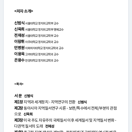
활
<저자 소개>
동
신범식
서울대학교 정치외교학부 교수
신욱희
서울대학교 정치외교학부 명예교수
간
전재성
서울대학교 정치외교학부 교수
이왕휘
행
아주대학교 정치외교학과 교수
민병원
이화여자대학교 정치외교학과 교수
물
이용욱
고려대학교 정치외교학과 교수
은용수
한양대학교 정치외교학과 교수
미
디
<목 차>
어
서 문
신범식
제1장
지역과 세계정치 - 지역연구의 전환
신범식
·
제2장
동아시아 지역질서연구 시론 - 보편/특수에서 전체/부분의 관점
갤
으로
신욱희
제3장
미국 주도 자유주의 국제질서 이후 세계질서 및 지역질서 변화 -
러
다권역 질서의 도래
전재성