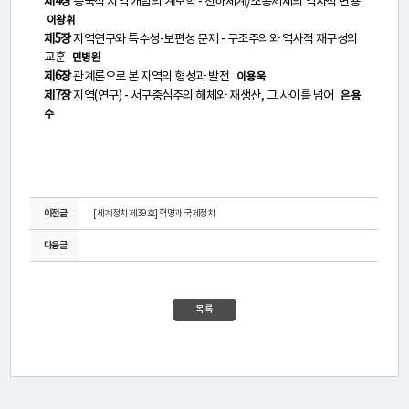
제4장
중국적 지역 개념의 계보학 - 천하체계/조공체제의 역사적 변용
리
이왕휘
제5장
지역연구와 특수성-보편성 문제 - 구조주의와 역사적 재구성의
교훈
민병원
미
제6장
관계론으로 본 지역의 형성과 발전
이용욱
제7장
지역(연구) - 서구중심주의 해체와 재생산, 그 사이를 넘어
은용
래
수
세
계
정
이전글
[세계정치 제39호] 혁명과 국제정치
치
다음글
포
럼
목록
프
로