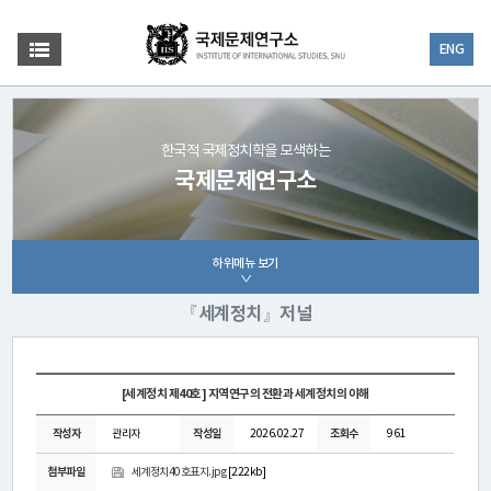
ENG
한국적 국제정치학을 모색하는
국제문제연구소
하위메뉴 보기
『세계정치』저널
[세계정치 제40호] 지역연구의 전환과 세계정치의 이해
작성자
관리자
작성일
2026.02.27
조회수
961
첨부파일
세계정치40호표지.jpg
[222kb]