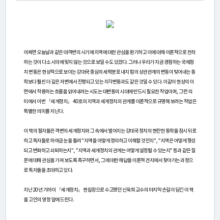
연
구
소
어쩌면 오늘날과 같은 대격변의 시기에 지역에 대한 관심을 환기하고 이에 대해 이론적으로 천착
소
하는 것이 다소 시의에 맞지 않는 것으로 보일 수도 있겠다. 그러나 우리가 지금 경험하는 국제정
개
치 변동은 현상적으로 보이는 강대국 중심의 세력분포 내지 힘의 상관관계의 변동이 빚어내는 동
학보다 훨씬 더 깊은 저변에서 진행되고 있는 지각변동과도 같은 것일 수 있다. 이같이 현상의 이
면에서 작용하는 흐름을 읽어내려는 시도는 대변동의 시대에 반드시 필요한 작업이며, 그런 의
미에서 이번 『세계정치』 40호의 지역과 세계정치의 관계를 이론적으로 규명해 보려는 작업은
센
특별한 의미를 지닌다.
터
이 책의 필자들은 격변의 세계정치와 그 속에서 벌어지는 강대국 정치의 현란한 동학을 잠시 뒤로
소
하고 독자들로 하여금 눈을 돌려 "지역을 어떻게 정의하고 이해할 것인지", "지역은 어떻게 형성
되고 변화하고 쇠퇴하는지", "지역과 세계정치의 관계는 어떻게 설정될 수 있는지" 등과 같은 질
개
문에 대해 관심을 가져 보도록 촉구하면서, 그에 대한 해답을 이론적 견지에서 찾아가는 과정으
로 독자들을 초대하고 있다.
연
지난 20년 가까이 『세계정치』 편집장으로 수고했던 신욱희 교수의 마지막 손길이 담긴 이 책
을 고인의 영정 앞에 드린다.
구