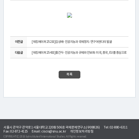
연
구
소
소
이전글
[워킹페이퍼 252호]김상배- 인공지능과 국제정치: 연구어젠다의 발굴
개
다음글
[워킹페이퍼 254호]홍건식- 인공지능과 규제와 안보화: 미국,중국, EU를 중심으로
센
목록
터
소
개
연
서울시 관악구 관악로1 서울대학교 220동 506호 국제문제연구소(우08826)
Tel : 02-880-6311
구
Fax : 02-872-4115
Email :
ciscis@snu.ac.kr
개인정보처리방침
COPYRIGHT(C) 2016 byInstitute of International Studies. All Rights reserved.