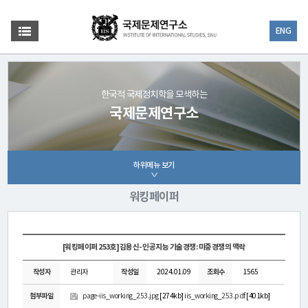
ENG
한국적 국제정치학을 모색하는
국제문제연구소
하위메뉴 보기
워킹페이퍼
[워킹페이퍼 253호]김용신- 인공지능 기술경쟁: 미중경쟁의 맥락
작성자
관리자
작성일
2024.01.09
조회수
1565
첨부파일
page-iis_working_253.jpg
[274kb]
iis_working_253.pdf
[401kb]