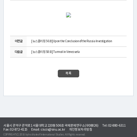
연
구
소
소
이전글
[뉴스클리핑 56호]Upon the Conclusion of the Russia Investigation
개
다음글
[뉴스클리핑 58호]Turmoil in Venezuela
센
목록
터
소
개
연
서울시 관악구 관악로1 서울대학교 220동 506호 국제문제연구소(우08826)
Tel : 02-880-6311
구
Fax : 02-872-4115
Email :
ciscis@snu.ac.kr
개인정보처리방침
COPYRIGHT(C) 2016 byInstitute of International Studies. All Rights reserved.