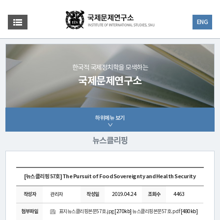
ENG
한국적 국제정치학을 모색하는
국제문제연구소
하위메뉴 보기
뉴스클리핑
[뉴스클리핑 57호]The Pursuit of Food Sovereignty and Health Security
작성자
관리자
작성일
2019.04.24
조회수
4463
첨부파일
표지뉴스클리핑본문57호.jpg
[270kb]
뉴스클리핑본문57호.pdf
[480kb]