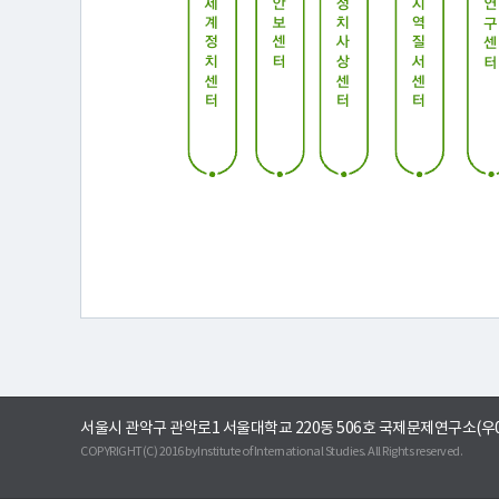
터
소
개
연
구
활
동
서울시 관악구 관악로1 서울대학교 220동 506호 국제문제연구소(우0
COPYRIGHT(C) 2016 byInstitute of International Studies. All Rights reserved.
간