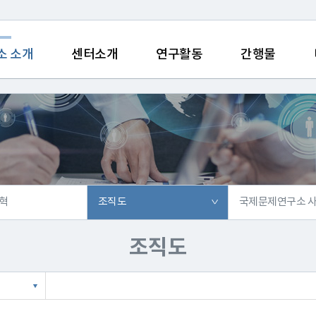
소 소개
센터소개
연구활동
간행물
연혁
조직도
국제문제연구소 
조직도