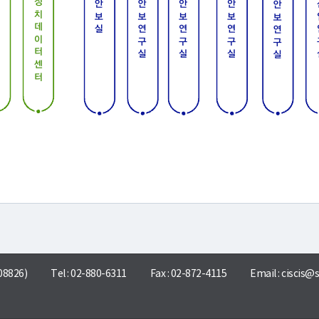
8826)
Tel : 02-880-6311
Fax : 02-872-4115
Email :
ciscis@s