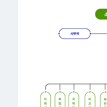
연
구
소
소
개
센