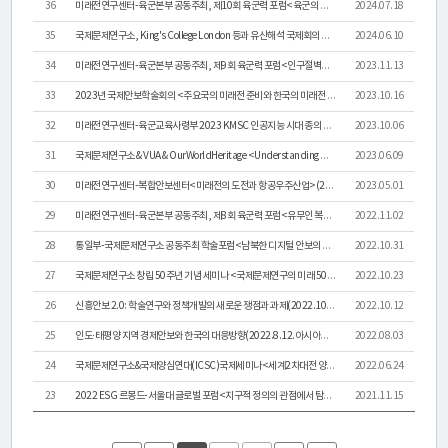
연
36
미래전연구센터-육군본부 공동주최, 제10회 육군력 포럼<육군의 미래전 복합 넥서스 전략>(2024.7.30.포시즌스)
2024.07.18
35
국제문제연구소, King's College London 등과 유산해석 국제회의 개최
2024.06.10
구
34
미래전연구센터-육군본부 공동주최, 제9회 육군력 포럼<인구절벽시대 육군의 전략>(2023.11.29.용산 로카우스)
2023.11.13
소
33
2023년 국제안보학술회의 <주요국의 미래전 준비와 한국의 미래전 전략>(2023.10.20.용산 로카우스)
2023.10.16
소
32
미래전연구센터-육군교육사령부 2023 KMSC 인공지능 시대 종의 전쟁(2023.10.12.~13./서울대 엔지니어하우스)
2023.10.06
개
31
국제문제연구소 & VUA & OurWorldHeritage <Understanding Wartime Narratives in the Digital Age>(2023.6.15[목])
2023.06.09
30
미래전연구센터-복합안보센터<미래전의 도전과 항공우주산업>(2023.5.11.아시아연구소 영원홀)
2023.05.01
센
29
미래전연구센터-육군본부 공동주최, 제8회 육군력 포럼<유무인 복합전투체계와 AI과학기술강군>(2022.11.23.웨스틴조선서울)
2022.11.02
터
28
통일부-국제문제연구소 공동주최 학술포럼<남북한 디지털 안보의 미래 지평: 경쟁과 협력의 새로운 패러다임>(2022.11.18.LW컨벤션)
2022.10.31
27
국제문제연구소 창립 50주년 기념 세미나 <국제문제연구의 미래 50년, 무엇을 해야 하나?>(2022.10.21[금]9:30-11:30)
2022.10.23
소
26
신흥안보 2.0: 학술연구와 정책개발의 새로운 쟁점과 과제(2022.10.10.사회과학대학 국제회의실)
2022.10.12
개
25
인도·태평양 지역 경제안보와 한국의 대응방향(2022.8.12.아시아연구소 영원홀)
2022.08.03
24
국제문제연구소&국제양심연대(ICSC)국제세미나<세계2차대전 양심 유산과 해석>(2022.07.07[목])
2022.06.24
연
23
2022 ESG 르몽드-서울대 글로벌 포럼<지구적 정의의 관점에서 탐색하는 지속가능한 자본주의>(2021.12.1.-12.3.,19:00-21:00)
2021.11.15
구