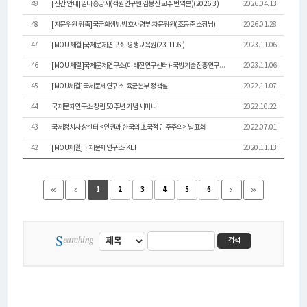
연
49
[신간 안내]임나흥망사(객원연구원 김봉진 교수 번역본)(2026.3)
2026.04.13
48
[자문위원 위촉]국군화생방방호사령부 자문위원(조동준 소장님)
2026.01.28
구
47
[MOU 체결]국제문제연구소-평생교육원(23.11.6.)
2023.11.06
소
46
[MOU 체결]국제문제연구소(미래전연구센터)-국방기술진흥연구소(23.8.31.)
2023.11.06
소
45
[MOU체결]국제문제연구소-육군본부 정책실
2022.11.07
개
44
국제문제연구소 창립 50주년 기념 세미나
2022.10.22
43
국제정치사상센터 <인권과 한국의 초국적 민주주의> 발표회
2022.07.01
센
42
[MOU체결]국제문제연구소-KEI
2020.11.13
터
«
‹
›
»
1
2
3
4
5
6
소
개
S
earching
검색
연
구