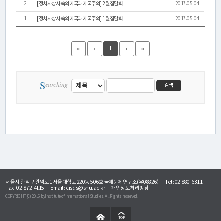
활
2
[정치사상사 속의 제국과 제국주의] 2월 집담회
2017.05.04
1
[정치사상사 속의 제국과 제국주의] 1월 집담회
2017.05.04
동
«
‹
›
»
1
간
행
S
earching
검색
물
미
디
어
·
서울시 관악구 관악로1 서울대학교 220동 506호 국제문제연구소(우08826)
Tel : 02-880-6311
Fax : 02-872-4115
Email :
ciscis@snu.ac.kr
개인정보처리방침
갤
COPYRIGHT(C) 2016 byInstitute of International Studies. All Rights reserved.
러
TOP