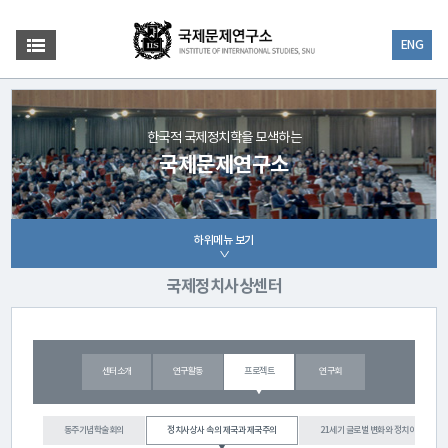
ENG
한국적 국제정치학을 모색하는
국제문제연구소
하위메뉴 보기
국제정치사상센터
센터소개
연구활동
프로젝트
연구회
동주기념학술회의
정치사상사 속의 제국과 제국주의
21세기 글로벌 변화와 정치이론